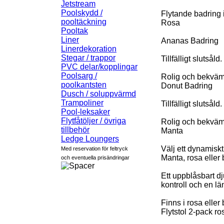
Jetstream
Poolskydd /
Flytande badring i
pooltäckning
Rosa
Pooltak
Liner
Ananas Badring
Linerdekoration
Stegar / trappor
Tillfälligt slutsåld.
PVC delar/kopplingar
Poolsarg /
Rolig och bekväm 
poolkantsten
Donut Badring
Dusch / soluppvärmd
Trampoliner
Tillfälligt slutsåld.
Pool-leksaker
Flytfåtöljer / övriga
Rolig och bekväm
tillbehör
Manta
Ledge Loungers
Välj ett dynamiskt
Med reservation för feltryck
Manta, rosa eller b
och eventuella prisändringar
Ett uppblåsbart dj
kontroll och en l
Finns i rosa elle
Flytstol 2-pack ro