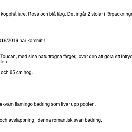
kopphållare. Rosa och blå färg. Det ingår 2 stolar i förpackning
018/2019 har kommit!!
oucan, med sina naturtrogna färger, lovar den att göra ett intry
olen.
 och 85 cm hög.
ekväm flamingo badring som livar upp poolen.
och avslappning i denna romantisk svan badring.