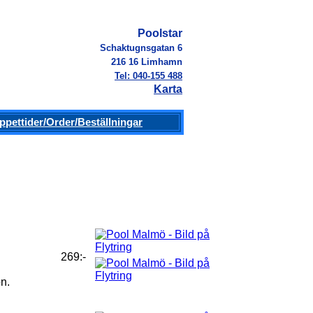
Poolstar
Schaktugnsgatan 6
216 16 Limhamn
Tel: 040-155 488
Karta
ppettider/Order/Beställningar
269:-
ön.