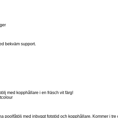
ger
med bekväm support.
lj med kopphållare i en fräsch vit färg!
tcolour
nna poolfåtölj med inbyggt fotstöd och kopphållare. Kommer i tre o