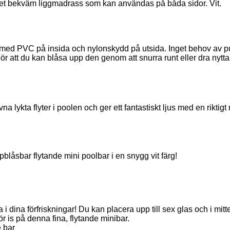
t bekväm liggmadrass som kan användas på båda sidor. Vit.
 med PVC på insida och nylonskydd på utsida. Inget behov av 
r att du kan blåsa upp den genom att snurra runt eller dra nytta
na lykta flyter i poolen och ger ett fantastiskt ljus med en riktigt
blåsbar flytande mini poolbar i en snygg vit färg!
la i dina förfriskningar! Du kan placera upp till sex glas och i mitt
ör is på denna fina, flytande minibar.
 bar