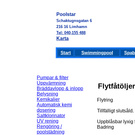
Poolstar
Schaktugnsgatan 6
216 16 Limhamn
Tel: 040-155 488
Karta
Start
Swimmingpool
Spab
Pumpar & filter
Uppvärmning
Flytfåtölje
Bräddavlopp & inlopp
Belysning
Kemikalier
Flytring
Automatisk kemi
dosering
Tillfälligt slutsåld.
Saltklorinator
UV rening
Uppblåsbar lyxig f
Rengöring /
Badring
poolstädning