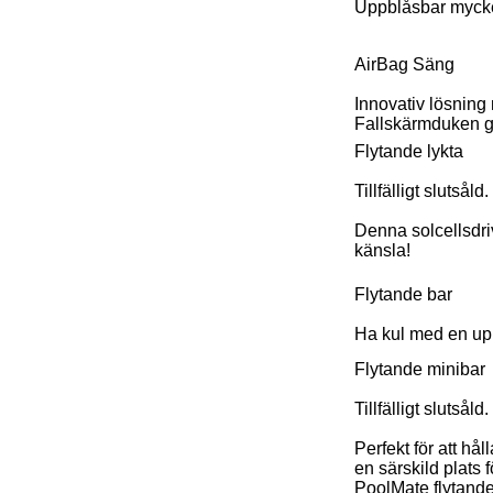
Uppblåsbar mycke
AirBag Säng
Innovativ lösning
Fallskärmduken gö
Flytande lykta
Tillfälligt slutsåld.
Denna solcellsdriv
känsla!
Flytande bar
Ha kul med en upp
Flytande minibar
Tillfälligt slutsåld.
Perfekt för att hål
en särskild plats f
PoolMate flytande