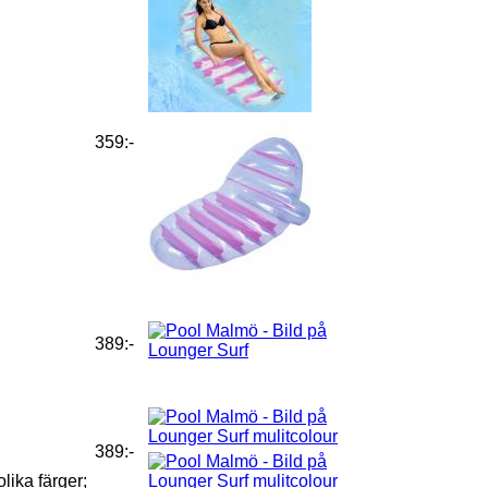
359:-
389:-
389:-
lika färger;