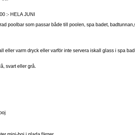
 :- HELA JUNI
erad poolbar som passar både till poolen, spa badet, badtunnan
all eller varm dryck eller varför inte servera iskall glass i spa ba
å, svart eller grå.
boj
r mini-boj i glada färger.