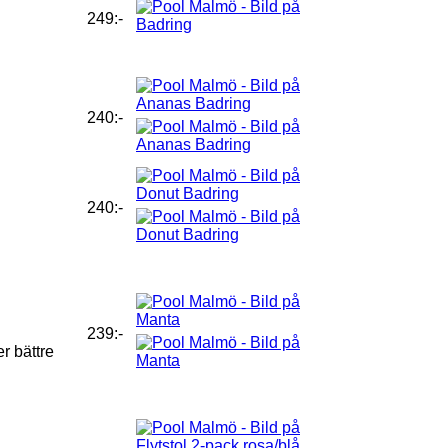
249:-
240:-
240:-
239:-
r bättre