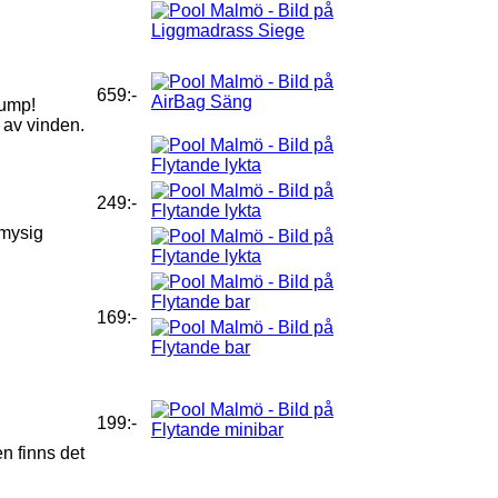
659:-
pump!
 av vinden.
249:-
 mysig
169:-
199:-
en finns det