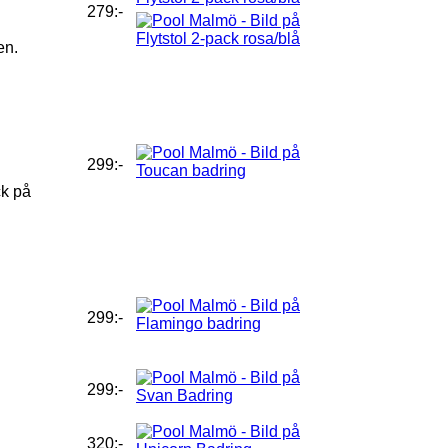
279:-
en.
299:-
ck på
299:-
299:-
320:-