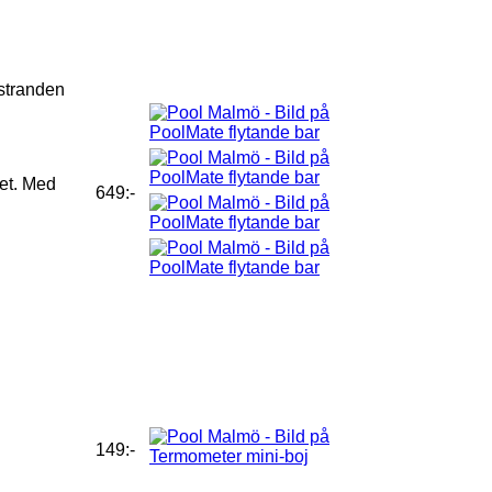
,stranden
det. Med
649:-
149:-