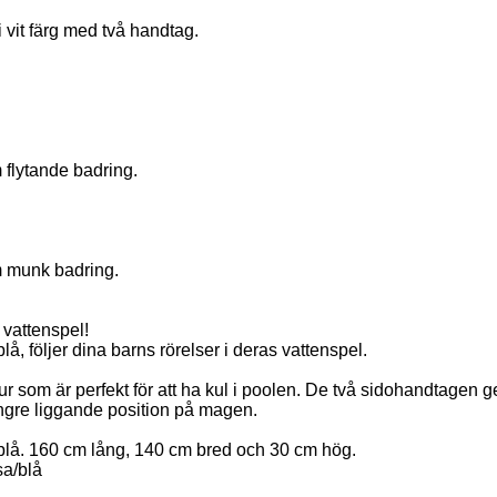
 vit färg med två handtag.
flytande badring.
 munk badring.
 vattenspel!
lå, följer dina barns rörelser i deras vattenspel.
ur som är perfekt för att ha kul i poolen. De två sidohandtagen ge
ängre liggande position på magen.
r blå. 160 cm lång, 140 cm bred och 30 cm hög.
sa/blå