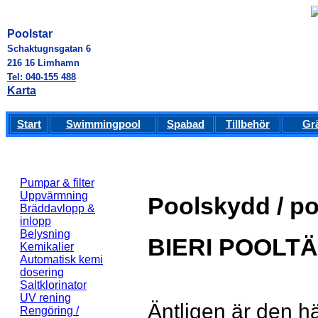
Poolstar
Schaktugnsgatan 6
216 16 Limhamn
Tel: 040-155 488
Karta
Start
Swimmingpool
Spabad
Tillbehör
Gr
Pumpar & filter
Uppvärmning
Poolskydd / p
Bräddavlopp &
inlopp
Belysning
BIERI POOLT
Kemikalier
Automatisk kemi
dosering
Saltklorinator
UV rening
Äntligen är den h
Rengöring /