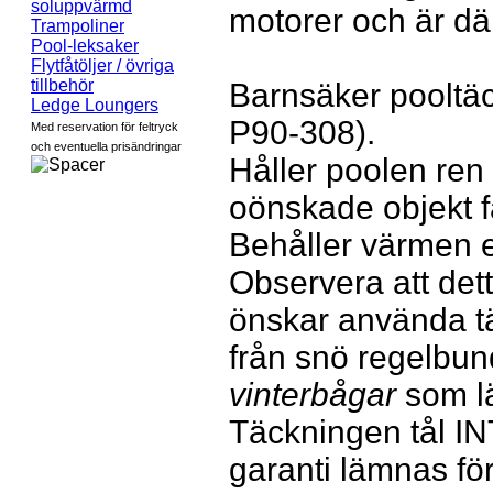
soluppvärmd
motorer och är dä
Trampoliner
Pool-leksaker
Flytfåtöljer / övriga
tillbehör
Barnsäker pooltäc
Ledge Loungers
P90-308).
Med reservation för feltryck
och eventuella prisändringar
Håller poolen ren 
oönskade objekt fa
Behåller värmen ef
Observera att det
önskar använda tä
från snö regelbun
vinterbågar
som lä
Täckningen tål IN
garanti lämnas för