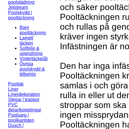
poolstädning
och säker pooltäc
Jetstream
Poolskydd /
Pooltäckningen ru
pooltäckning
och rullas på gen
Bieri
pooltäckning
kräver ingen styr
Lamell
täcken
Infästningen är nor
Solfolie &
upprullning
Vintertäckplåt
Den har inga infä
Övriga
poolskydd &
Pooltäckningen k
tillbehör
samlas i och göra
Pooltak
Liner
rulla in eller ut
Linerdekoration
Stegar / trappor
stroppar som ska 
PVC
delar/kopplingar
ingen missprydan
Poolsarg /
poolkantsten
Pooltäckningen h
Dusch /