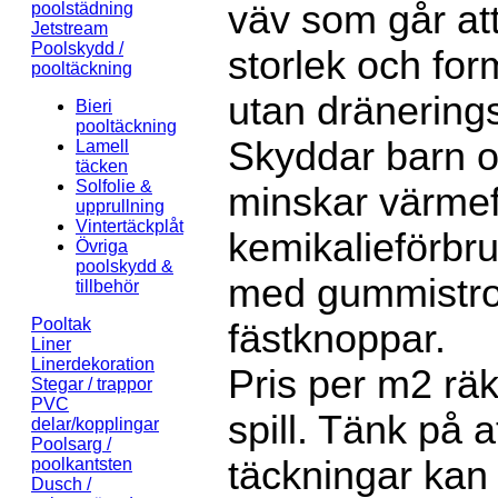
väv som går att 
poolstädning
Jetstream
Poolskydd /
storlek och for
pooltäckning
utan dränering
Bieri
pooltäckning
Skyddar barn o
Lamell
täcken
Solfolie &
minskar värmef
upprullning
Vintertäckplåt
kemikalieförbr
Övriga
poolskydd &
med gummistro
tillbehör
Pooltak
fästknoppar.
Liner
Linerdekoration
Pris per m2 räk
Stegar / trappor
PVC
spill. Tänk på 
delar/kopplingar
Poolsarg /
täckningar kan 
poolkantsten
Dusch /