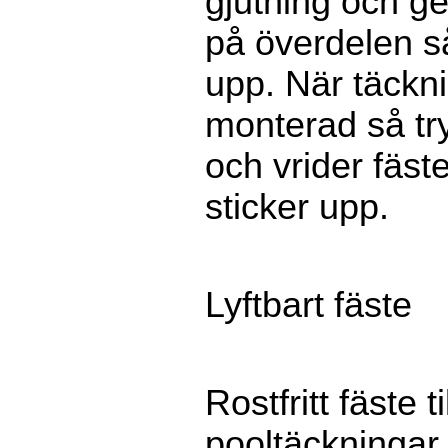
gjutning och ge
på överdelen s
upp. När täckni
monterad så tr
och vrider fäste
sticker upp.
Lyftbart fäste
Rostfritt fäste t
pooltäckningar. 