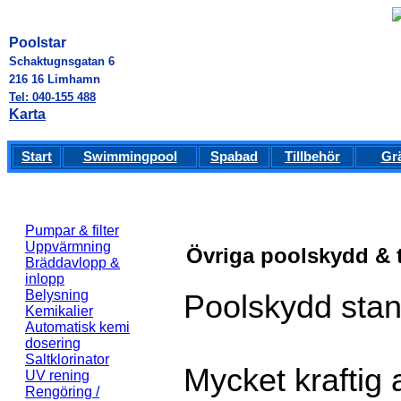
Poolstar
Schaktugnsgatan 6
216 16 Limhamn
Tel: 040-155 488
Karta
Start
Swimmingpool
Spabad
Tillbehör
Gr
Pumpar & filter
Uppvärmning
Övriga poolskydd & t
Bräddavlopp &
inlopp
Belysning
Poolskydd sta
Kemikalier
Automatisk kemi
dosering
Saltklorinator
Mycket kraftig
UV rening
Rengöring /