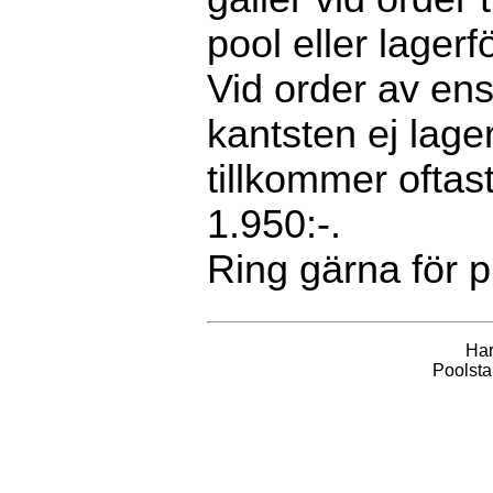
pool eller lagerf
Vid order av en
kantsten ej lage
tillkommer oftas
1.950:-.
Ring gärna för p
Har
Poolsta