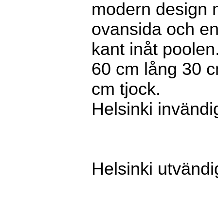
modern design m
ovansida och e
kant inåt poolen
60 cm lång 30 c
cm tjock.
Helsinki invändi
Helsinki utvändi