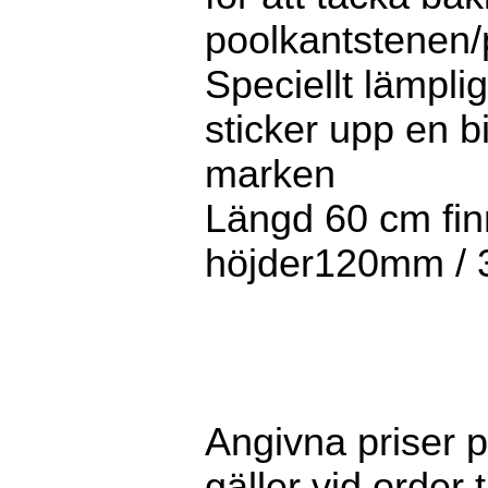
poolkantstenen/
Speciellt lämpli
sticker upp en bi
marken
Längd 60 cm finn
höjder120mm /
Angivna priser p
gäller vid order t