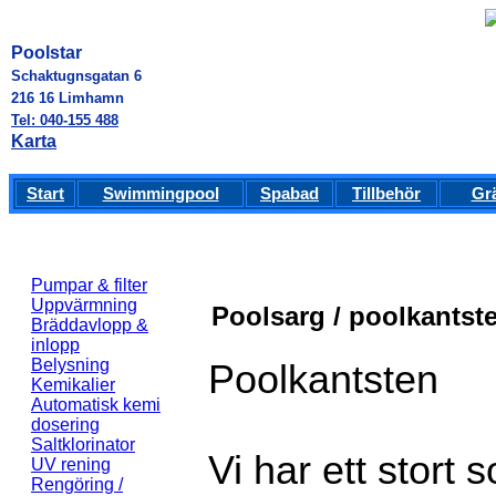
Poolstar
Schaktugnsgatan 6
216 16 Limhamn
Tel: 040-155 488
Karta
Start
Swimmingpool
Spabad
Tillbehör
Gr
Pumpar & filter
Uppvärmning
Poolsarg / poolkantst
Bräddavlopp &
inlopp
Belysning
Poolkantsten
Kemikalier
Automatisk kemi
dosering
Saltklorinator
Vi har ett stort 
UV rening
Rengöring /