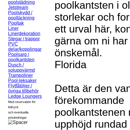
poolkantsten i ol
poolstädning
Jetstream
Poolskydd /
storlekar och for
pooltäckning
Pooltak
ett urval här, ko
Liner
Linerdekoration
gärna om ni har 
Stegar / trappor
PVC
delar/kopplingar
önskemål.
Poolsarg /
poolkantsten
Florida
Dusch /
soluppvärmd
Trampoliner
Pool-leksaker
Detta är den van
Flytfåtöljer /
övriga tillbehör
Ledge Loungers
förekommande
Med reservation för
feltryck
poolkantstenen
och eventuella
prisändringar
upphöjd rundad