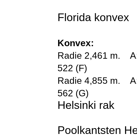
Florida konvex
Konvex:
Radie
2,461 m.
A
522
(F)
Radie 4,855 m. A
562
(G)
Helsinki rak
Poolkantsten He