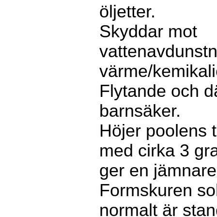
öljetter.
Skyddar mot
vattenavdunstn
värme/kemikali
Flytande och d
barnsäker.
Höjer poolens 
med cirka 3 gr
ger en jämnar
Formskuren solf
normalt är stan