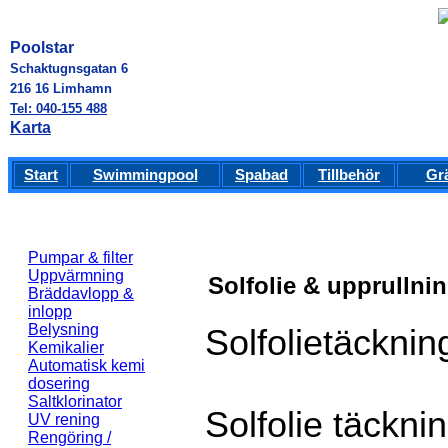
Poolstar
Schaktugnsgatan 6
216 16 Limhamn
Tel: 040-155 488
Karta
Start
Swimmingpool
Spabad
Tillbehör
Gr
Pumpar & filter
Uppvärmning
Solfolie & upprullni
Bräddavlopp &
inlopp
Belysning
Solfolietäcknin
Kemikalier
Automatisk kemi
dosering
Saltklorinator
Solfolie täckni
UV rening
Rengöring /