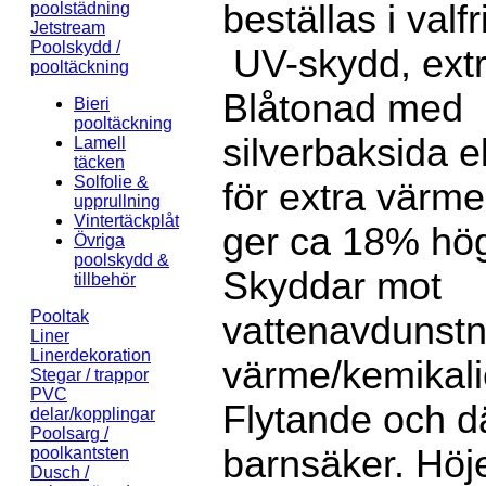
beställas i valfr
poolstädning
Jetstream
Poolskydd /
UV-skydd, extra
pooltäckning
Blåtonad med
Bieri
pooltäckning
silverbaksida el
Lamell
täcken
Solfolie &
för extra värme
upprullning
Vintertäckplåt
ger ca 18% hög
Övriga
poolskydd &
Skyddar mot
tillbehör
Pooltak
vattenavdunstn
Liner
Linerdekoration
värme/kemikalie
Stegar / trappor
PVC
Flytande och d
delar/kopplingar
Poolsarg /
barnsäker. Höj
poolkantsten
Dusch /