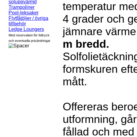
soluppvärmd
temperatur med
Trampoliner
Pool-leksaker
4 grader och g
Flytfåtöljer / övriga
tillbehör
jämnare värme
Ledge Loungers
Med reservation för feltryck
m bredd.
och eventuella prisändringar
Solfolietäcknin
formskuren eft
mått.
Offereras bero
utformning, går 
fållad och med