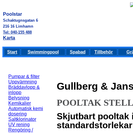
Poolstar
Schaktugnsgatan 6
216 16 Limhamn
Tel: 040-155 488
Karta
Start
Swimmingpool
Spabad
Tillbehör
Gr
Pumpar & filter
Uppvärmning
Gullberg & Jans
Bräddavlopp &
inlopp
Belysning
POOLTAK STELL
Kemikalier
Automatisk kemi
Skjutbart pooltak i
dosering
Saltklorinator
standardstorlekar
UV rening
Rengöring /