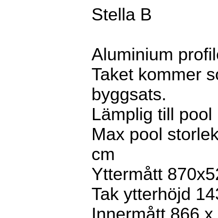
Stella B
Aluminium profil
Taket kommer 
byggsats.
Lämplig till poo
Max pool storle
cm
Yttermått 870x5
Tak ytterhöjd 1
Innermått 866 x