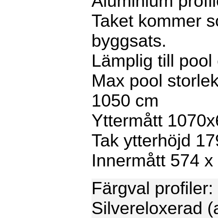
Aluminium profil
Taket kommer 
byggsats.
Lämplig till poo
Max pool storle
1050 cm
Yttermått 1070
Tak ytterhöjd 1
Innermått 574 x
Färgval profiler:
Silvereloxerad 