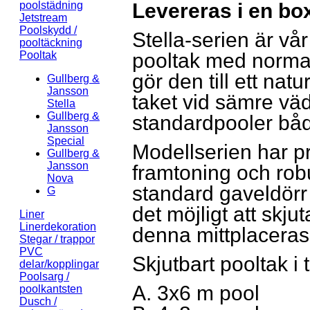
L
evereras i en b
poolstädning
Jetstream
Poolskydd /
Stella-serien är vå
pooltäckning
pooltak med normal 
Pooltak
gör den till ett natu
Gullberg &
Jansson
taket vid sämre väd
Stella
Gullberg &
standardpooler bå
Jansson
Special
Modellserien har p
Gullberg &
Jansson
framtoning och robu
Nova
standard gaveldörr 
G
det möjligt att skj
Liner
Linerdekoration
denna mittplaceras
Stegar / trappor
PVC
Skjutbart pooltak i 
delar/kopplingar
Poolsarg /
A. 3x6 m pool
poolkantsten
Dusch /