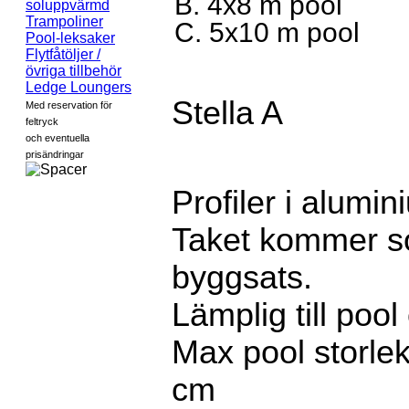
B. 4x8 m pool
soluppvärmd
Trampoliner
C. 5x10 m pool
Pool-leksaker
Flytfåtöljer /
övriga tillbehör
Ledge Loungers
Stella A
Med reservation för
feltryck
och eventuella
prisändringar
Profiler i alumin
Taket kommer 
byggsats.
Lämplig till poo
Max pool storle
cm