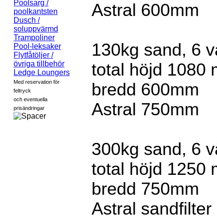
Poolsarg /
Astral 600mm
poolkantsten
Dusch /
soluppvärmd
Trampoliner
130kg sand, 6 v
Pool-leksaker
Flytfåtöljer /
övriga tillbehör
total höjd 1080 
Ledge Loungers
Med reservation för
bredd 600mm
feltryck
och eventuella
Astral 750mm
prisändringar
300kg sand, 6 v
total höjd 1250 
bredd 750mm
Astral sandfilter