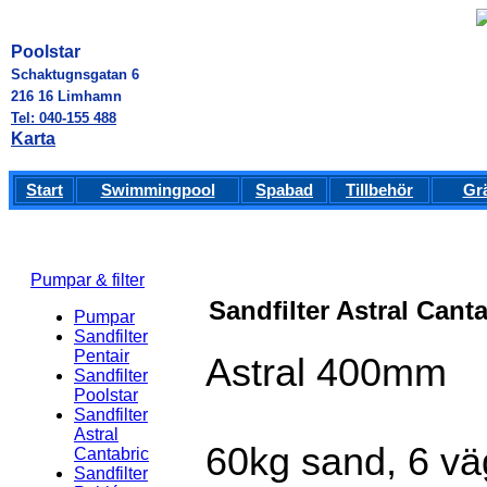
Poolstar
Schaktugnsgatan 6
216 16 Limhamn
Tel: 040-155 488
Karta
Start
Swimmingpool
Spabad
Tillbehör
Gr
Pumpar & filter
Sandfilter Astral Cant
Pumpar
Sandfilter
Pentair
Astral 400mm
Sandfilter
Poolstar
Sandfilter
Astral
60kg sand, 6 väg
Cantabric
Sandfilter