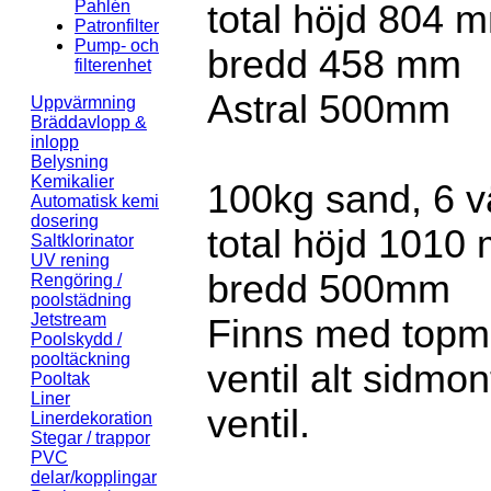
Pahlén
total höjd 804 m
Patronfilter
Pump- och
bredd 458 mm
filterenhet
Astral 500mm
Uppvärmning
Bräddavlopp &
inlopp
Belysning
Kemikalier
100kg sand, 6 v
Automatisk kemi
dosering
total höjd 1010 
Saltklorinator
UV rening
bredd 500mm
Rengöring /
poolstädning
Jetstream
Finns med topm
Poolskydd /
pooltäckning
ventil alt sidmo
Pooltak
Liner
ventil.
Linerdekoration
Stegar / trappor
PVC
delar/kopplingar