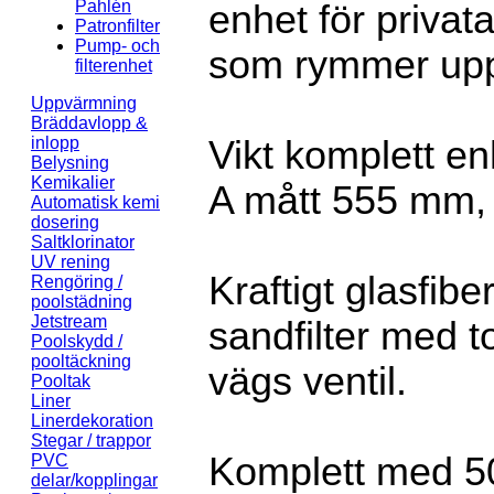
Pahlén
enhet för privat
Patronfilter
Pump- och
som rymmer upp 
filterenhet
Uppvärmning
Bräddavlopp &
inlopp
Vikt komplett en
Belysning
Kemikalier
A mått 555 mm,
Automatisk kemi
dosering
Saltklorinator
UV rening
Kraftigt glasfib
Rengöring /
poolstädning
Jetstream
sandfilter med 
Poolskydd /
pooltäckning
vägs ventil.
Pooltak
Liner
Linerdekoration
Stegar / trappor
Komplett med 5
PVC
delar/kopplingar