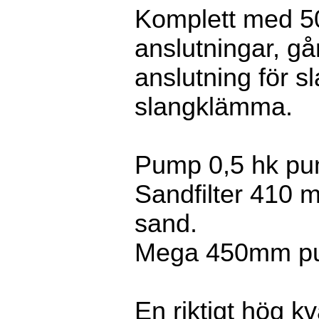
Komplett med 5
anslutningar, går
anslutning för 
slangklämma.
Pump 0,5 hk pu
Sandfilter 410
sand.
Mega 450mm pum
En riktigt hög kv