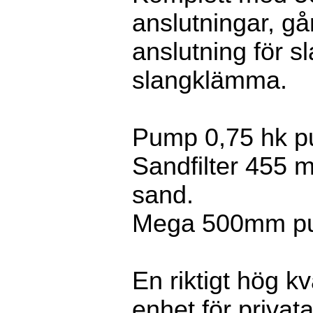
anslutningar, går
anslutning för 
slangklämma.
Pump 0,75 hk p
Sandfilter 455
sand.
Mega 500mm pum
En riktigt hög kv
enhet för privat