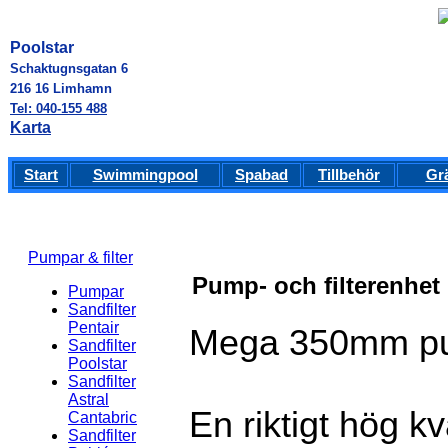
Poolstar
Schaktugnsgatan 6
216 16 Limhamn
Tel: 040-155 488
Karta
Start
Swimmingpool
Spabad
Tillbehör
Gr
Pumpar & filter
Pump- och filterenhet
Pumpar
Sandfilter
Pentair
Mega 350mm pum
Sandfilter
Poolstar
Sandfilter
Astral
En riktigt hög kv
Cantabric
Sandfilter