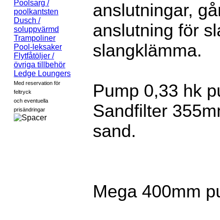
Poolsarg /
anslutningar, går
poolkantsten
Dusch /
anslutning för 
soluppvärmd
Trampoliner
slangklämma.
Pool-leksaker
Flytfåtöljer /
övriga tillbehör
Ledge Loungers
Med reservation för
Pump 0,33 hk p
feltryck
och eventuella
Sandfilter 355
prisändringar
sand.
Mega 400mm pum